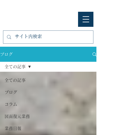
​㈱開匠建築設計
ブログ
全ての記事
全ての記事
ブログ
コラム
図面復元業務
業務日報