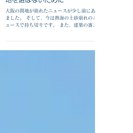
shota
2021年7月7日
読了時間: 3分
高低差、擁壁など問題のある土
地を選ばないために
大阪の間地が崩れたニュースが少し前にあり
ました。 そして、今は熱海の土砂崩れのニ
ュースで持ち切りです。 また、建築の審査
や基準法が厳しくなるんでしょうか... 私た
ち建築士にとってはいいニュースだか悪いニ
ュースなのかわからないですね^^;...