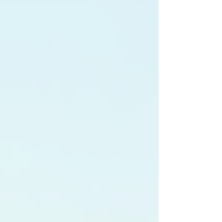
あり、住宅や工場、福祉施設、商業施設のオ
ーナーや管理者にとって非常に重要なサービ
スです。 今回は、図面復元技術の料金体系
やその価値について、具体的な事例やポイン
トを交えながら詳しく解説していきます。建
築コストを抑えつつ、安心して建物の管理や
改修を進めたい方にとって、参考になる内容
です。 図面復元技術の料金について知って
おきたいこと 図面復元技術の料金は、依頼
する内容や図面の状態、復元の精度によって
大きく異なります。一般的には以下のような
要素が料金に影響します。 図面の種類と枚
数 古い手書き図面や破損した図面、複雑な
構造の図面など、種類によって復元の難易度
が変わります。枚数が多いほど料金は高くな
ります。 復元の精度と範囲 単に図面をスキ
ャンしてデジタル化するだけでなく、寸法の
補正や欠損部分の推定補完を行う場合は、よ
り高度な技術が必要となり料