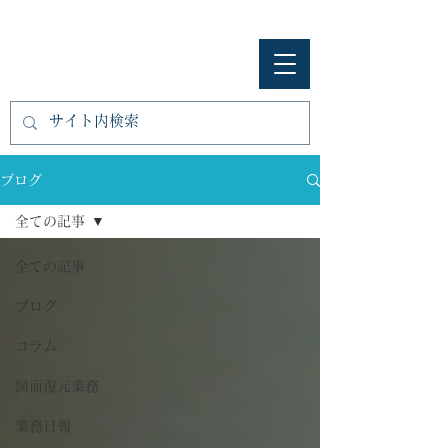
​㈱開匠建築設計
ブログ
全ての記事
全ての記事
ブログ
コラム
図面復元業務
業務日報