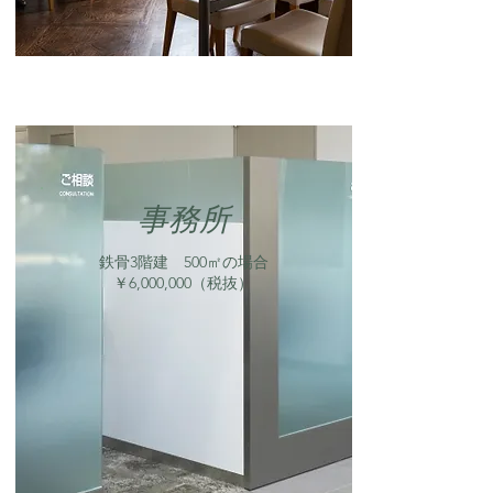
事務所
​鉄骨3階建 500㎡の場合
￥6,000,000（税抜）