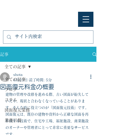
​㈱開匠建築設計
記事
全ての記事
shota
全ての記事
6月23日
読了時間: 5分
図面復元料金の概要
ブログ
建物の管理や改修を進める際、古い図面が紛失して
コラム
いたり、現状と合わなくなっていることがありま
す。そんな時に役立つのが「図面復元技術」です。
図面復元業務
図面復元は、既存の建物や資料から正確な図面を再
業務日報
作成する技術で、住宅や工場、福祉施設、商業施設
のオーナーや管理者にとって非常に重要なサービス
です。