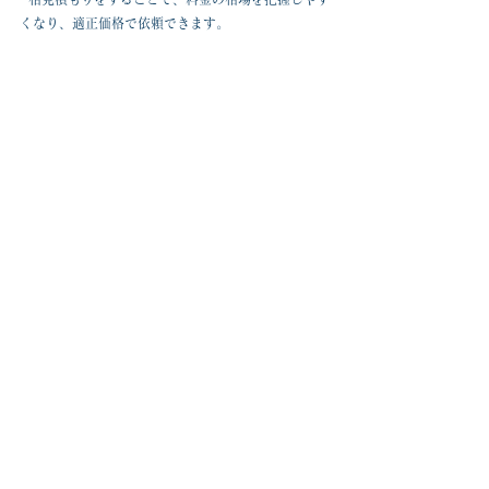
くなり、適正価格で依頼できます。
現地調査の範囲を限定する
  可能な範囲で現地調査を絞ることで、調査費用を抑
えられます。
これらのポイントを踏まえ、計画的に依頼を進める
ことが重要です。
図面復元技術の料金に関するよく