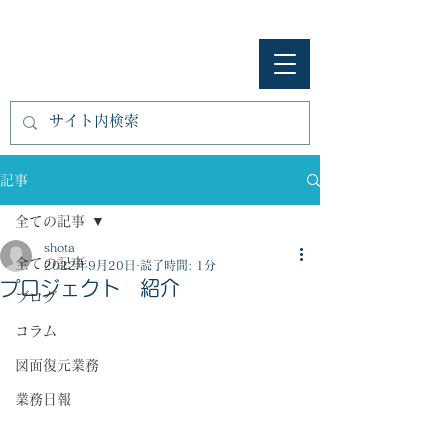
​㈱開匠建築設計
記事
全ての記事
shota
全ての記事
2022年9月20日
読了時間: 1分
プロジェクト 紹介
ブログ
コラム
図面復元業務
業務日報