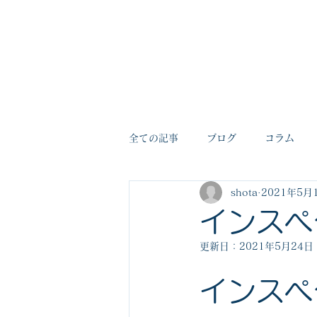
​㈱開匠建築設計
HOME
業務内容
設計事例
全ての記事
ブログ
コラム
shota
2021年5月
インスペ
更新日：
2021年5月24日
インスペ