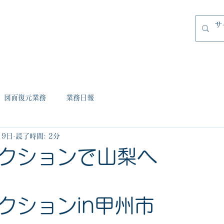
・実績
会社概要
設計プロセス
ギャラリー
ブログ
図面復元業務
業務日報
19日
読了時間: 2分
クションで山梨へ
クションin甲州市